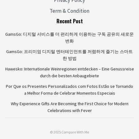
Privacy Policy
Term & Condition
Recent Post
GamsGo: 디지털 서비스를 더 편리하게 이용하는 구독 공유의 새로운
변화
GamsGo: 프리미엄 디지털 엔터테인먼트를 저렴하게 즐기는 스마트
한 방법
Hawesko: Internationale Weinregionen entdecken – Eine Genussreise
durch die besten Anbaugebiete
Por Que os Presentes Personalizados com Fotos Estão se Tornando
a Melhor Forma de Celebrar Momentos Especiais
Why Experience Gifts Are Becoming the First Choice for Modern
Celebrations with Fever
© 2025 Compare With Me