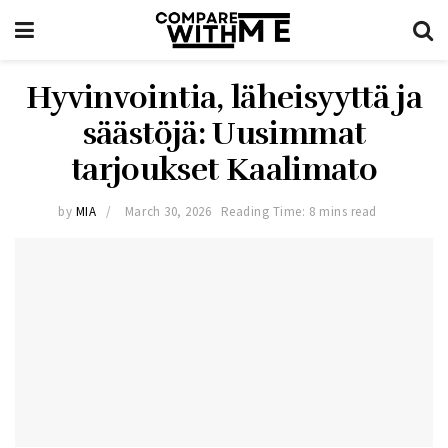
Hyvinvointia, läheisyyttä ja
säästöjä: Uusimmat
tarjoukset Kaalimato
by
MIA
March 30, 2026
Reading Time: 8 mins read