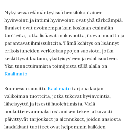
Nykyisessä elämäntyylissä henkilökohtainen
hyvinvointi ja intiimi hyvinvointi ovat yhä tärkeämpiä.
Ihmiset ovat avoimempia kuin koskaan etsimään
tuotteita, jotka lisäävät mukavuutta, itsevarmuutta ja
parantavat ihmissuhteita. Tämä kehitys on lisännyt
erikoistuneiden verkkokauppojen suosiota, jotka
keskittyvät laatuun, yksityisyyteen ja edullisuuteen.
Yksi tunnetuimmista toimijoista tällä alalla on
Kaalimato
.
Suomessa suosittu
Kaalimato
tarjoaa laajan
valikoiman tuotteita, jotka tukevat hyvinvointia,
läheisyyttä ja itsestä huolehtimista. Vielä
houkuttelevammaksi ostamisen tekee jatkuvasti
päivittyvät tarjoukset ja alennukset, joiden ansiosta
laadukkaat tuotteet ovat helpommin kaikkien