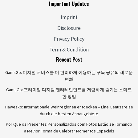
Important Updates
Imprint
Disclosure
Privacy Policy
Term & Condition
Recent Post
GamsGo: 디지털 서비스를 더 편리하게 이용하는 구독 공유의 새로운
변화
GamsGo: 프리미엄 디지털 엔터테인먼트를 저렴하게 즐기는 스마트
한 방법
Hawesko: Internationale Weinregionen entdecken – Eine Genussreise
durch die besten Anbaugebiete
Por Que os Presentes Personalizados com Fotos Estão se Tornando
a Melhor Forma de Celebrar Momentos Especiais