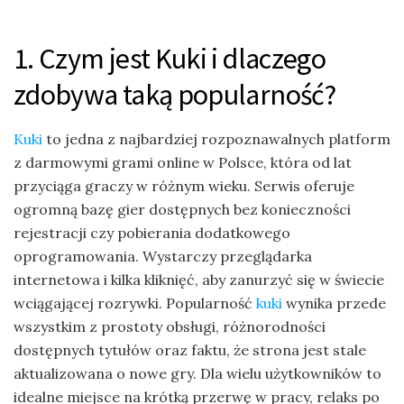
1. Czym jest Kuki i dlaczego
zdobywa taką popularność?
Kuki
to jedna z najbardziej rozpoznawalnych platform
z darmowymi grami online w Polsce, która od lat
przyciąga graczy w różnym wieku. Serwis oferuje
ogromną bazę gier dostępnych bez konieczności
rejestracji czy pobierania dodatkowego
oprogramowania. Wystarczy przeglądarka
internetowa i kilka kliknięć, aby zanurzyć się w świecie
wciągającej rozrywki. Popularność
kuki
wynika przede
wszystkim z prostoty obsługi, różnorodności
dostępnych tytułów oraz faktu, że strona jest stale
aktualizowana o nowe gry. Dla wielu użytkowników to
idealne miejsce na krótką przerwę w pracy, relaks po