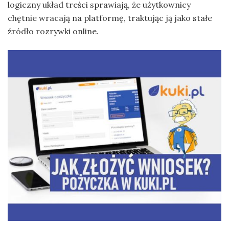
logiczny układ treści sprawiają, że użytkownicy
chętnie wracają na platformę, traktując ją jako stałe
źródło rozrywki online.