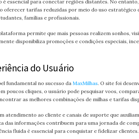
o é essencial para conectar regiões distantes. No entant
o oferecer tarifas reduzidas por meio do uso estratégico 
udantes, famílias e profissionais.
lataforma permite que mais pessoas realizem sonhos, visi
mente disponibiliza promoções e condições especiais, inc
eriência do Usuário
el fundamental no sucesso da
MaxMilhas
. O site foi dese
om poucos cliques, o usuário pode pesquisar voos, compar
encontrar as melhores combinações de milhas e tarifas disp
em atendimento ao cliente e canais de suporte que auxili
reza das informações contribuem para uma jornada de co
ncia fluida é essencial para conquistar e fidelizar clientes.