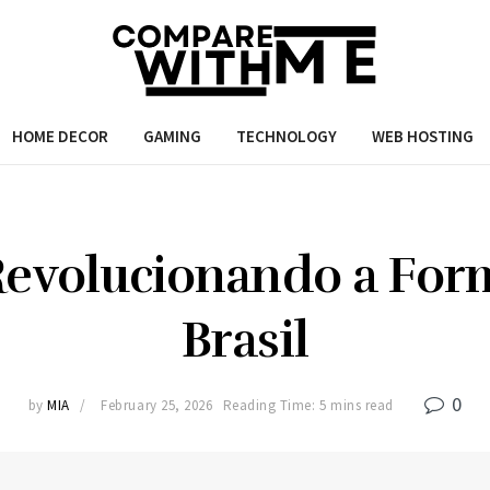
HOME DECOR
GAMING
TECHNOLOGY
WEB HOSTING
evolucionando a Form
Brasil
0
by
MIA
February 25, 2026
Reading Time: 5 mins read