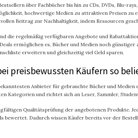
estsellern über Fachbücher bis hin zu CDs, DVDs, Blu-rays, 
glichkeit, hochwertige Medien zu attraktiven Preisen zu er
ollen Beitrag zur Nachhaltigkeit, indem Ressourcen gesch
sind die regelmäßig verfügbaren Angebote und Rabattaktion
eals ermöglichen es, Bücher und Medien noch günstiger z
chliste erweitern und gleichzeitig viel Geld sparen.
 preisbewussten Käufern so belie
r bekanntesten Anbieter für gebrauchte Bücher und Medien e
sten Kategorien und richtet sich an Leser, Sammler, Studen
sorgfältigen Qualitätsprüfung der angebotenen Produkte. Je
 bewertet. Dadurch wissen Käufer bereits vor der Bestell