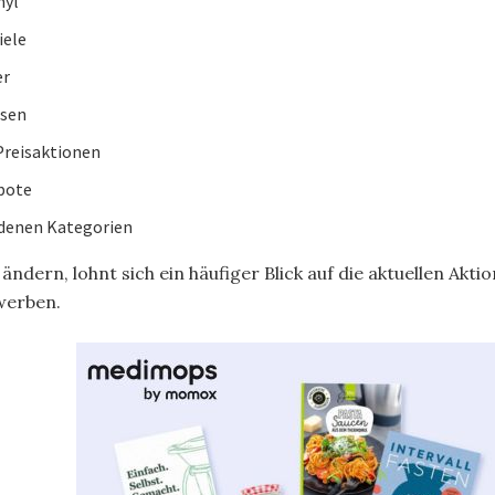
nyl
iele
er
isen
reisaktionen
bote
edenen Kategorien
ndern, lohnt sich ein häufiger Blick auf die aktuellen Akt
werben.