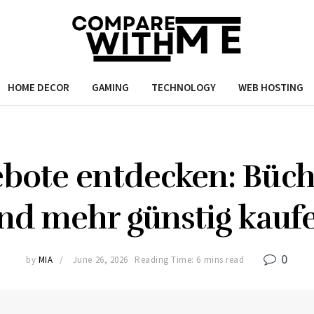
HOME DECOR
GAMING
TECHNOLOGY
WEB HOSTING
ote entdecken: Bücher
nd mehr günstig kauf
0
by
MIA
June 26, 2026
Reading Time: 6 mins read