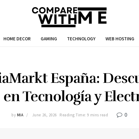
HOME DECOR
GAMING
TECHNOLOGY
WEB HOSTING
iaMarkt España: Descu
en Tecnología y Elec
0
by
MIA
June 26, 2026
Reading Time: 9 mins read