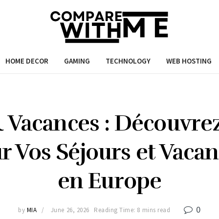
HOME DECOR
GAMING
TECHNOLOGY
WEB HOSTING
& Vacances : Découvrez
 Vos Séjours et Vacan
en Europe
0
by
MIA
June 26, 2026
Reading Time: 8 mins read