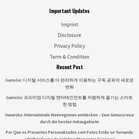
Important Updates
Imprint
Disclosure
Privacy Policy
Term & Condition
Recent Post
GamsGo: 디지털 서비스를 더 편리하게 이용하는 구독 공유의 새로운
변화
GamsGo: 프리미엄 디지털 엔터테인먼트를 저렴하게 즐기는 스마트
한 방법
Hawesko: Internationale Weinregionen entdecken – Eine Genussreise
durch die besten Anbaugebiete
Por Que os Presentes Personalizados com Fotos Estão se Tornando
a Melhor Forma de Celebrar Momentos Especiais