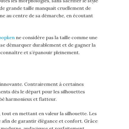
tes les morphologies, sans sacrifier le style
de grande taille manquait cruellement de
mme au centre de sa démarche, en écoutant
apopken
ne considère pas la taille comme une
e se démarquer durablement et de gagner la
reconnaître et s’épanouir pleinement.
 innovante. Contrairement à certaines
ents dès le départ pour les silhouettes
é harmonieux et flatteur.
tout en mettant en valeur la silhouette. Les
e afin de garantir élégance et confort. Grâce
is moderne, audacieuse et parfaitement