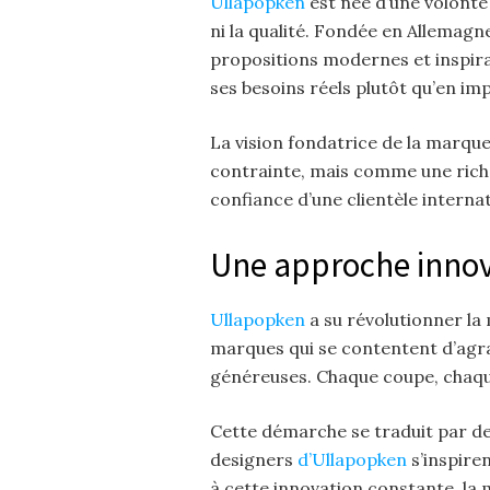
Ullapopken
est née d’une volonté
ni la qualité. Fondée en Allemag
propositions modernes et inspira
ses besoins réels plutôt qu’en im
La vision fondatrice de la marque 
contrainte, mais comme une riche
confiance d’une clientèle interna
Une approche innov
Ullapopken
a su révolutionner l
marques qui se contentent d’agr
généreuses. Chaque coupe, chaque
Cette démarche se traduit par de
designers
d’Ullapopken
s’inspire
à cette innovation constante, la