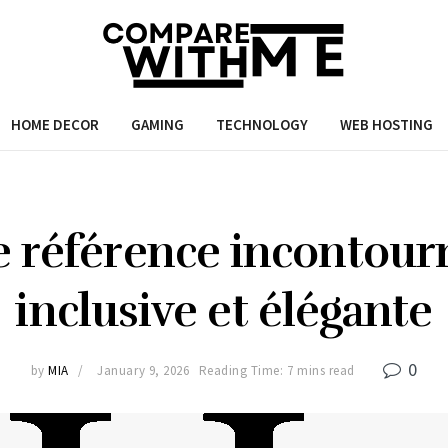
HOME DECOR
GAMING
TECHNOLOGY
WEB HOSTING
e référence incontour
inclusive et élégante
0
by
MIA
January 9, 2026
Reading Time: 7 mins read