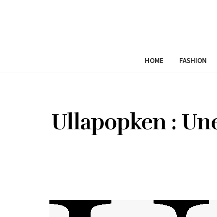
HOME
FASHION
Ullapopken : Un