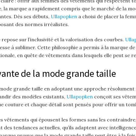
 claire : offrir aux femmes des vêtements qui respectent tou
ne, la marque a rapidement compris que le marché de la mo
ntes. Dès ses débuts,
Ullapopken
a choisi de placer la fe
posant des normes irréalistes.
repose sur l’inclusivité et la valorisation des courbes.
Ull
sse à sublimer. Cette philosophie a permis à la marque d
tionale, en quête de vêtements dans lesquels elle peut se 
ante de la mode grande taille
a mode grande taille en adoptant une approche résolument
andir des modèles existants,
Ullapopken
conçoit ses vêtem
 couture et chaque détail sont pensés pour offrir un tomb
s vêtements qui épousent les formes sans les contraindre, 
nt des tendances actuelles, qu’ils adaptent avec intelligenc
 marque prouve que la mode grande taille peut être à la fo