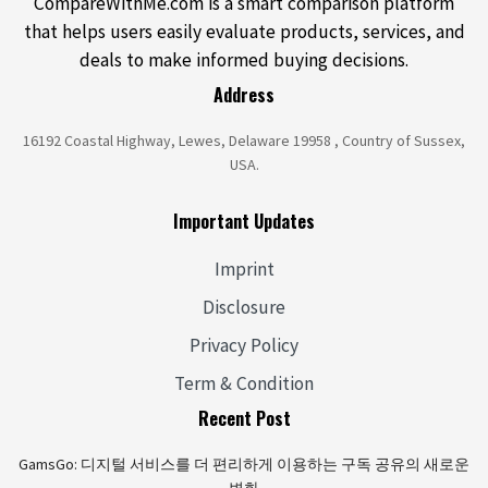
CompareWithMe.com is a smart comparison platform
that helps users easily evaluate products, services, and
deals to make informed buying decisions.
Address
16192 Coastal Highway, Lewes, Delaware 19958 , Country of Sussex,
USA.
Important Updates
Imprint
Disclosure
Privacy Policy
Term & Condition
Recent Post
GamsGo: 디지털 서비스를 더 편리하게 이용하는 구독 공유의 새로운