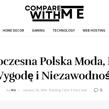
HOME DECOR
GAMING
TECHNOLOGY
WEB HOSTING
czesna Polska Moda, 
ygodę i Niezawodno
0
by
MIA
January 30, 2026
Reading Time: 6 mins read