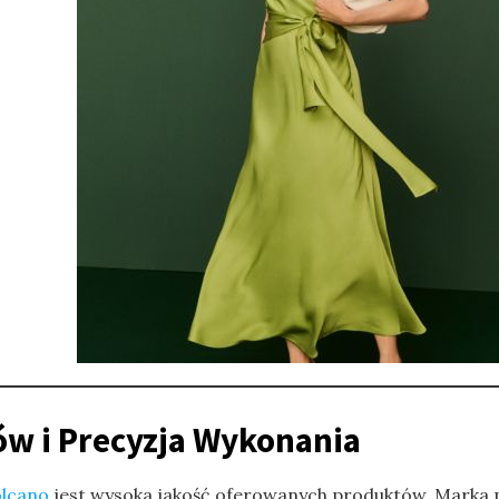
ów i Precyzja Wykonania
olcano
jest wysoka jakość oferowanych produktów. Marka 