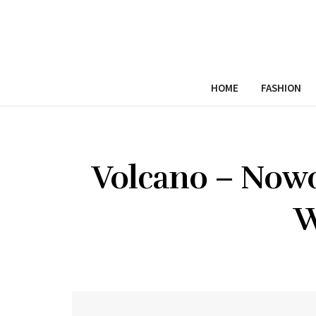
HOME
FASHION
Volcano – Nowo
W