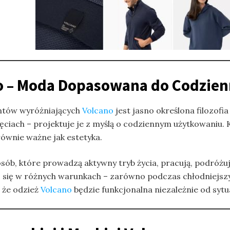
ano – Moda Dopasowana do Codzien
ntów wyróżniających
Volcano
jest jasno określona filozofi
jęciach – projektuje je z myślą o codziennym użytkowaniu
równie ważne jak estetyka.
osób, które prowadzą aktywny tryb życia, pracują, podróżu
się w różnych warunkach – zarówno podczas chłodniejszych 
 że odzież
Volcano
będzie funkcjonalna niezależnie od sytua