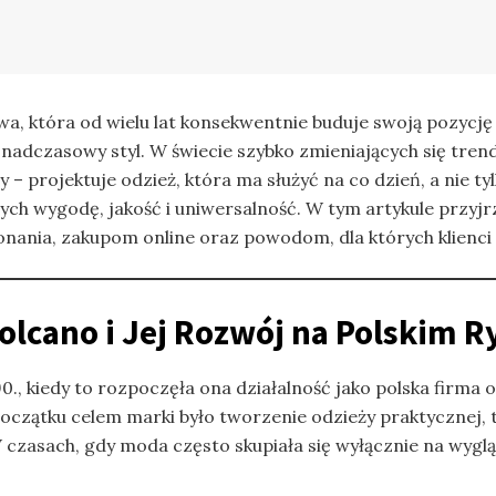
a, która od wielu lat konsekwentnie buduje swoją pozycję 
onadczasowy styl. W świecie szybko zmieniających się tre
 projektuje odzież, która ma służyć na co dzień, a nie ty
h wygodę, jakość i uniwersalność. W tym artykule przyjrzymy 
onania, zakupom online oraz powodom, dla których klienci
Volcano i Jej Rozwój na Polskim 
 90., kiedy to rozpoczęła ona działalność jako polska fir
czątku celem marki było tworzenie odzieży praktycznej, 
czasach, gdy moda często skupiała się wyłącznie na wyglą