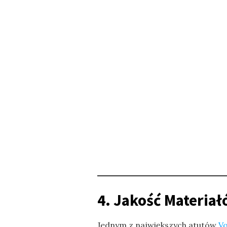
4. Jakość Materiał
Jednym z największych atutów
V