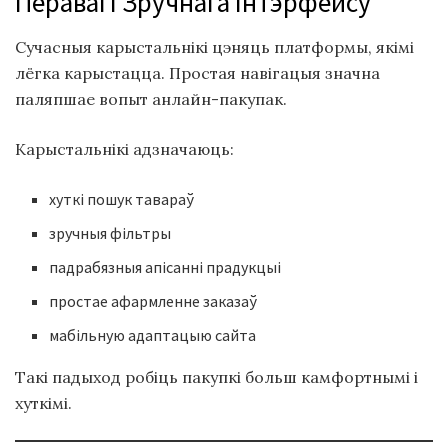
Перавагі Зручнага Інтэрфейсу
Сучасныя карыстальнікі цэняць платформы, якімі
лёгка карыстацца. Простая навігацыя значна
паляпшае вопыт анлайн-пакупак.
Карыстальнікі адзначаюць:
хуткі пошук тавараў
зручныя фільтры
падрабязныя апісанні прадукцыі
простае афармленне заказаў
мабільную адаптацыю сайта
Такі падыход робіць пакупкі больш камфортнымі і
хуткімі.