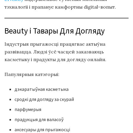
тэхналогіі і прапануе камфортны digital-вопыт.
Beauty і Тавары Для Догляду
Індустрыя прыгажосці працягвае актыўна
развівацца. Людзі ўсё часцей заказваюць
касметыку і прадукты для догляду онлайн.
Папулярныя катэгорыі:
дэкаратыўная касметыка
сродкі для догляду за скурай
парфумерыя
прадукцыя для валасоў
аксесуары для прыгажосці