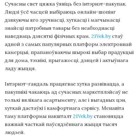
Сучасны свет цяжка ўявіць без інтэрнэт-пакупак.
Людзі ўсё часцей выбіраюць онлайн-шопінг
дзякуючы яго зручнасці, хуткасці і магчымасці
знайсці патрэбныя тавары без неабходнасці
наведваць дзясяткі фізічных крам.
21Vek.by
стаў
адной з самых папулярных платформ электроннай
камерцыі, прапаноўваючы шырокі выбар прадукцыі
для дома, тэхнікі, прыгажосці, дзяцей і актыўнага
ладу жыцця.
Інтэрнэт-гандаль працягвае хутка развівацца, а
пакупнікі чакаюць ад сучасных маркетплэйсаў не
толькі вялікага асартыменту, але і выгадных цэн,
хуткай дастаўкі і камфортнага сэрвісу. Менавіта
таму платформы накшталт
21Vek.by
становяцца
важнай часткай паўсядзённага жыцця тысяч
людзей.