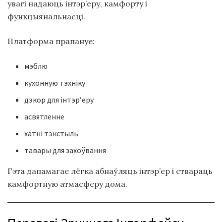
увагі надаюць інтэр’еру, камфорту і
функцыянальнасці.
Платформа прапануе:
мэблю
кухонную тэхніку
дэкор для інтэр’еру
асвятленне
хатні тэкстыль
тавары для захоўвання
Гэта дапамагае лёгка абнаўляць інтэр’ер і ствараць
камфортную атмасферу дома.