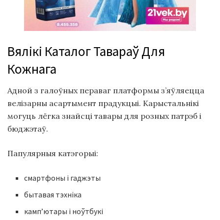
Вялікі Каталог Тавараў Для
Кожнага
Адной з галоўных пераваг платформы з’яўляецца
велізарны асартымент прадукцыі. Карыстальнікі
могуць лёгка знайсці тавары для розных патрэб і
бюджэтаў.
Папулярныя катэгорыі:
смартфоны і гаджэты
бытавая тэхніка
камп’ютары і ноўтбукі