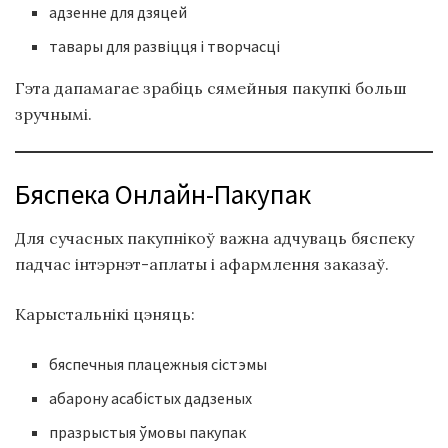
адзенне для дзяцей
тавары для развіцця і творчасці
Гэта дапамагае зрабіць сямейныя пакупкі больш
зручнымі.
Бяспека Онлайн-Пакупак
Для сучасных пакупнікоў важна адчуваць бяспеку
падчас інтэрнэт-аплаты і афармлення заказаў.
Карыстальнікі цэняць:
бяспечныя плацежныя сістэмы
абарону асабістых дадзеных
празрыстыя ўмовы пакупак