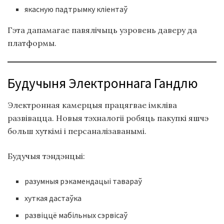
якасную падтрымку кліентаў
Гэта дапамагае павялічыць узровень даверу да
платформы.
Будучыня Электроннага Гандлю
Электронная камерцыя працягвае імкліва
развівацца. Новыя тэхналогіі робяць пакупкі яшчэ
больш хуткімі і персаналізаванымі.
Будучыя тэндэнцыі:
разумныя рэкамендацыі тавараў
хуткая дастаўка
развіццё мабільных сэрвісаў