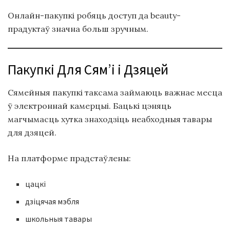
Онлайн-пакупкі робяць доступ да beauty-
прадуктаў значна больш зручным.
Пакупкі Для Сям’і і Дзяцей
Сямейныя пакупкі таксама займаюць важнае месца
ў электроннай камерцыі. Бацькі цэняць
магчымасць хутка знаходзіць неабходныя тавары
для дзяцей.
На платформе прадстаўлены:
цацкі
дзіцячая мэбля
школьныя тавары