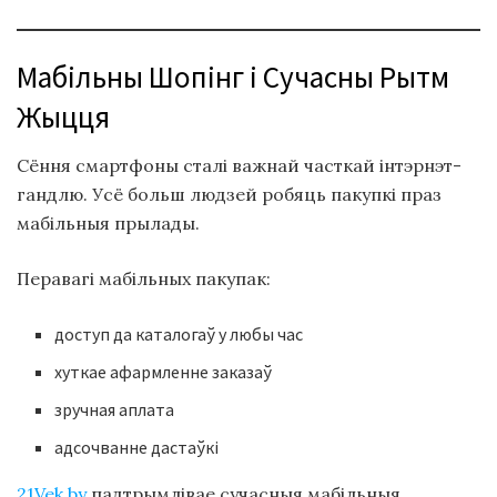
Мабільны Шопінг і Сучасны Рытм
Жыцця
Сёння смартфоны сталі важнай часткай інтэрнэт-
гандлю. Усё больш людзей робяць пакупкі праз
мабільныя прылады.
Перавагі мабільных пакупак:
доступ да каталогаў у любы час
хуткае афармленне заказаў
зручная аплата
адсочванне дастаўкі
21Vek.by
падтрымлівае сучасныя мабільныя