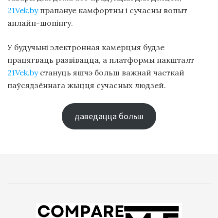
21Vek.by
прапануе камфортны і сучасны вопыт
анлайн-шопінгу.
У будучыні электронная камерцыя будзе
працягваць развівацца, а платформы накшталт
21Vek.by
стануць яшчэ больш важнай часткай
паўсядзённага жыцця сучасных людзей.
даведацца больш