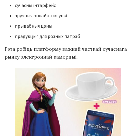
сучасны інтэрфейс
зручныя онлайн-пакупкі
прывабныя цэны
прадукцыя для розных патрэб
Гэта робіць платформу важнай часткай сучаснага
рынку электроннай камерцыі.