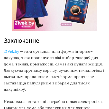
Заключэнне
21Vek.by
— гэта сучасная платформа інтэрнэт-
пакупак, якая прапануе вялікі выбар тавараў для
дома, тэхнікі, прыгажосці, сям’і і актыўнага жыцця.
Дзякуючы зручнаму сэрвісу, сучасным тэхналогіям і
выгадным прапановам, платформа працягвае
заставацца папулярным выбарам для тысяч
пакупнікоў.
Незалежна ад таго, ці патрэбна новая электроніка,
тавары для дома або прадукцыя для дзяцей,