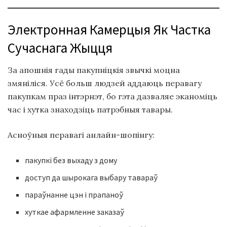
Электронная Камерцыя Як Частка
Сучаснага Жыцця
За апошнія гады пакупніцкія звычкі моцна
змяніліся. Усё больш людзей аддаюць перавагу
пакупкам праз інтэрнэт, бо гэта дазваляе эканоміць
час і хутка знаходзіць патрэбныя тавары.
Асноўныя перавагі анлайн-шопінгу:
пакупкі без выхаду з дому
доступ да шырокага выбару тавараў
параўнанне цэн і прапаноў
хуткае афармленне заказаў