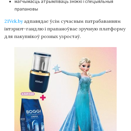
магчымасць атрымліваць зніжкі і спецыяльныя
прапановы
21Vek.by
адпавядае ўсім сучасным патрабаванням
інтэрнэт-гандлю і прапаноўвае зручную платформу
для пакупнікоў розных узростаў.