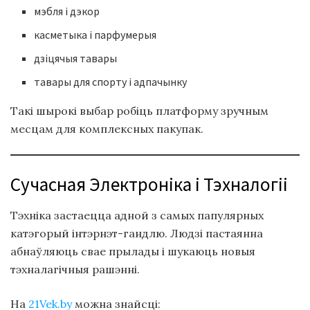
мэбля і дэкор
касметыка і парфумерыя
дзіцячыя тавары
тавары для спорту і адпачынку
Такі шырокі выбар робіць платформу зручным
месцам для комплексных пакупак.
Сучасная Электроніка і Тэхналогіі
Тэхніка застаецца адной з самых папулярных
катэгорый інтэрнэт-гандлю. Людзі пастаянна
абнаўляюць свае прылады і шукаюць новыя
тэхналагічныя рашэнні.
На
21Vek.by
можна знайсці: