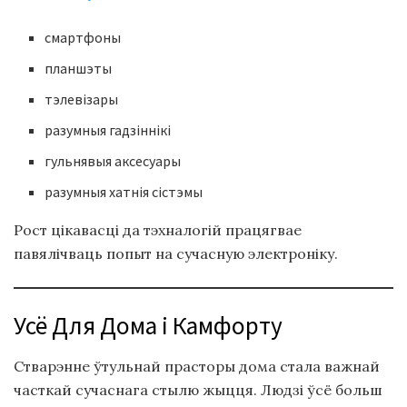
смартфоны
планшэты
тэлевізары
разумныя гадзіннікі
гульнявыя аксесуары
разумныя хатнія сістэмы
Рост цікавасці да тэхналогій працягвае
павялічваць попыт на сучасную электроніку.
Усё Для Дома і Камфорту
Стварэнне ўтульнай прасторы дома стала важнай
часткай сучаснага стылю жыцця. Людзі ўсё больш