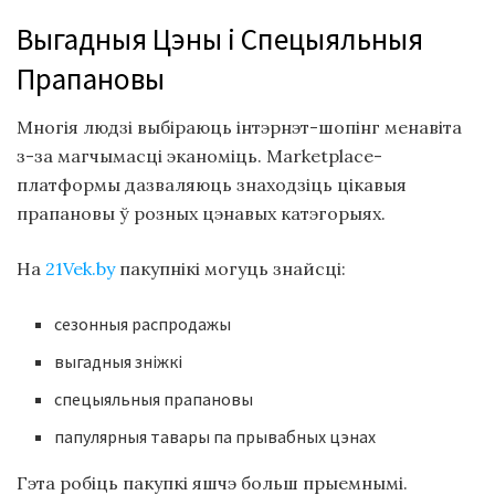
Выгадныя Цэны і Спецыяльныя
Прапановы
Многія людзі выбіраюць інтэрнэт-шопінг менавіта
з-за магчымасці эканоміць. Marketplace-
платформы дазваляюць знаходзіць цікавыя
прапановы ў розных цэнавых катэгорыях.
На
21Vek.by
пакупнікі могуць знайсці:
сезонныя распродажы
выгадныя зніжкі
спецыяльныя прапановы
папулярныя тавары па прывабных цэнах
Гэта робіць пакупкі яшчэ больш прыемнымі.